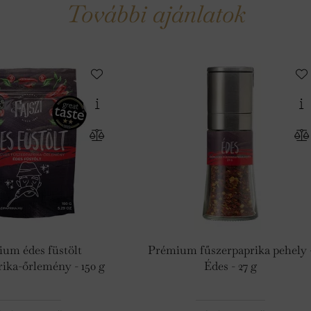
További ajánlatok
um édes füstölt
Prémium fűszerpaprika pehely 
rika-őrlemény - 150 g
Édes - 27 g