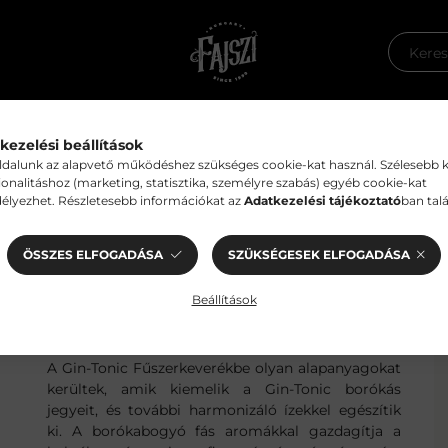
termékek
Kollaborációs termékek
Kézműves fin
kezelési beállítások
dalunk az alapvető működéshez szükséges cookie-kat használ. Szélesebb 
ionalitáshoz (marketing, statisztika, személyre szabás) egyéb cookie-kat
zeres Lány fűszerkeverékek
élyezhet. Részletesebb információkat az
Adatkezelési tájékoztató
ban talá
ÖSSZES ELFOGADÁSA
SZÜKSÉGESEK ELFOGADÁSA
- 35 g
Beállítások
A Gin-Tonic Fűszerkeverékbe olyan alapanyagokat
kerültek, amik kiemelik a Gin-Tonic borókás
jegyeit, és további harmonizáló ízekkel egészítik
ki. A borókabogyó fás aromákkal gazdagítja a