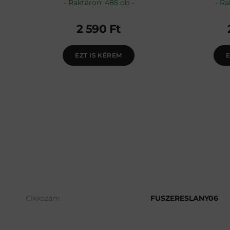
Raktáron: 485 db
Ra
2 590
Ft
EZT IS KÉREM
E
Cikkszám
FUSZERESLANY06