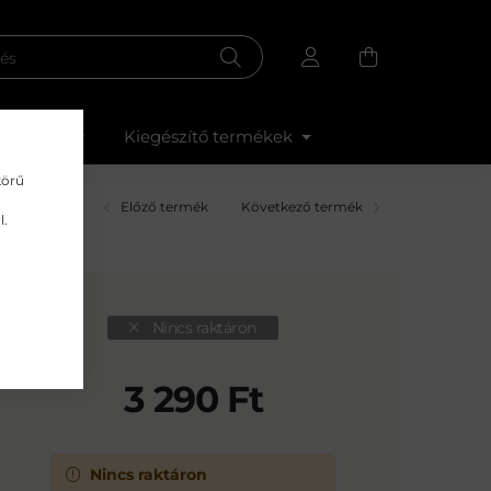
omságok
Kiegészítő termékek
körű
Előző termék
Következő termék
l.
Nincs raktáron
3 290
Ft
Nincs raktáron