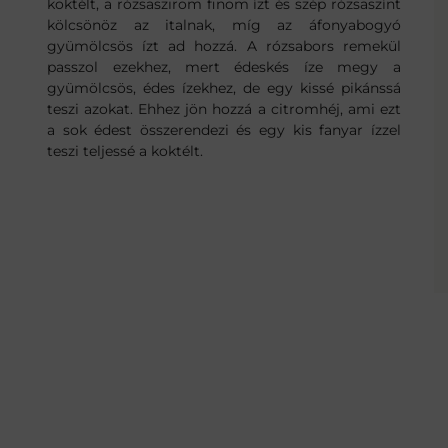
koktélt, a rózsaszirom finom ízt és szép rózsaszínt
kölcsönöz az italnak, míg az áfonyabogyó
gyümölcsös ízt ad hozzá. A rózsabors remekül
passzol ezekhez, mert édeskés íze megy a
gyümölcsös, édes ízekhez, de egy kissé pikánssá
teszi azokat. Ehhez jön hozzá a citromhéj, ami ezt
a sok édest összerendezi és egy kis fanyar ízzel
teszi teljessé a koktélt.