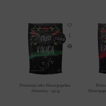
Prémium édes fűszerpaprika-
Prémi
őrlemény - 150 g
fűszerpap