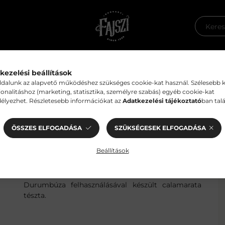
termékek
Kollaborációs termékek
Kézműves fin
kezelési beállítások
dalunk az alapvető működéshez szükséges cookie-kat használ. Szélesebb 
ionalitáshoz (marketing, statisztika, személyre szabás) egyéb cookie-kat
 rizs
élyezhet. Részletesebb információkat az
Adatkezelési tájékoztató
ban talá
ÖSSZES ELFOGADÁSA
SZÜKSÉGESEK ELFOGADÁSA
Beállítások
Durumbúza felhasználásával készült calamarata
tészta.