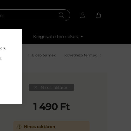
omságok
Kiegészítő termékek
körű
Előző termék
Következő termék
l.
Nincs raktáron
1 490
Ft
Nincs raktáron