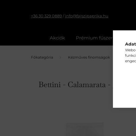
+36 30 329 0889
/
info@fajszipaprika.hu
Akciók
Prémium fűszerpaprika 
Adat
Webol
funkc
Kézműves finomságok
Tészta,
enged
Bettini - Calamarata - 500 g