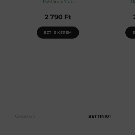
Raktáron: 7 db
R
2 790
Ft
EZT IS KÉREM
E
Cikkszám
BETTINI01