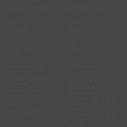
OLDALTÉRKÉP
VÁSÁRLÓI FIÓK
Nyitóoldal
Belépés
Termékek
Regisztráció
Történetünk
Profilom
Médiamegjelenések
Kosár
Elállás a szerződéstől
Kedvenceim
INFORMÁCIÓK
KAPCSOLAT
Általános szerződési
Paprika Manufaktúra Kft.
feltételek
6352 Fajsz, Árjas utca 19.
Adatkezelési tájékoztató
Kiskereskedelem:
Fizetés
megrendeles@fajszipaprik
a.hu
Szállítás
Gasztro:
Elérhetőségek
megrendeles@fajszipaprik
a.hu
Információ /