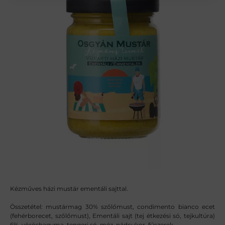
Kézműves házi mustár ementáli sajttal.
Összetétel: mustármag 30% szőlőmust, condimento bianco ecet
(fehérborecet, szőlőmust), Ementáli sajt (tej étkezési só, tejkultúra)
6%, vöröshagyma, tengeri só, méz, nádcukor, fűszerek