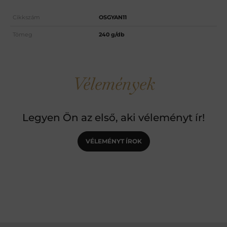
Cikkszám
OSGYAN11
Tömeg
240 g/db
Vélemények
Legyen Ön az első, aki véleményt ír!
VÉLEMÉNYT ÍROK