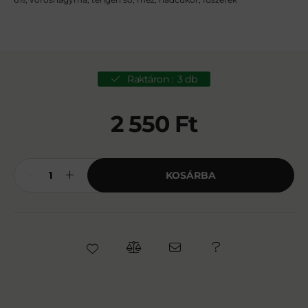
Raktáron :
3 db
2 550
Ft
KOSÁRBA