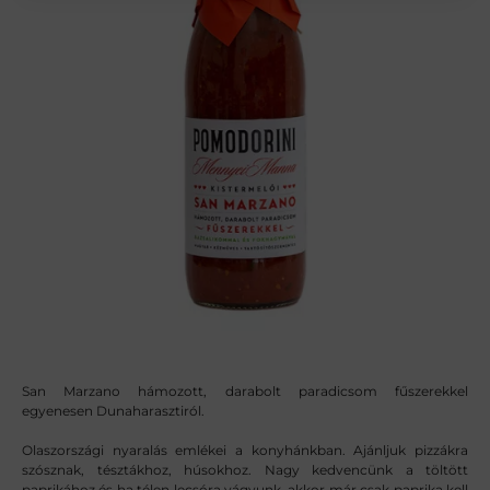
San Marzano hámozott, darabolt paradicsom fűszerekkel
egyenesen Dunaharasztiról.
Olaszországi nyaralás emlékei a konyhánkban. Ajánljuk pizzákra
szósznak, tésztákhoz, húsokhoz. Nagy kedvencünk a töltött
paprikához és ha télen lecsóra vágyunk, akkor már csak paprika kell