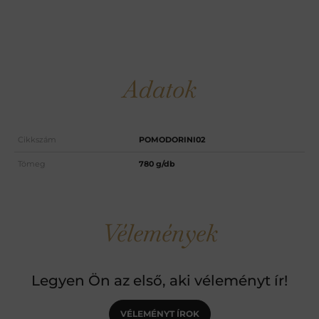
Adatok
Cikkszám
POMODORINI02
Tömeg
780 g/db
Vélemények
Legyen Ön az első, aki véleményt ír!
VÉLEMÉNYT ÍROK