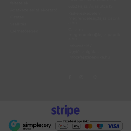
feltételek
6352 Fajsz, Árjas utca 19.
Adatkezelési tájékoztató
Kiskereskedelem:
Fizetés
megrendeles@fajszipaprik
a.hu
Szállítás
Gasztro:
Elérhetőségek
megrendeles@fajszipaprik
a.hu
Információ /
Ügyfélszolgálat:
info@fajszipaprika.hu