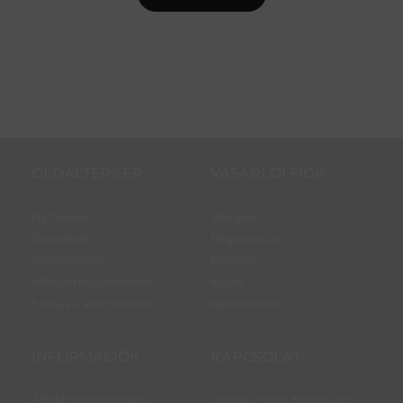
OLDALTÉRKÉP
VÁSÁRLÓI FIÓK
Nyitóoldal
Belépés
Termékek
Regisztráció
Történetünk
Profilom
Médiamegjelenések
Kosár
Elállás a szerződéstől
Kedvenceim
INFORMÁCIÓK
KAPCSOLAT
Általános szerződési
Paprika Manufaktúra Kft.