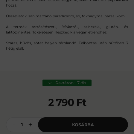
hozzá.
Összevetők: san marzano paradicsom, só, fokhagyma, bazsalikom
A termék tartósítószer-, ízfokozó-, színezék-, glutén- és
laktózmentes. Tökéletesen illeszkedik a vegán étrendhez.
Száraz, hűvös, sötét helyen tárolandó. Felbontás után hűtőben 3
hétig eláll.
Raktáron :
7 db
2 790
Ft
KOSÁRBA